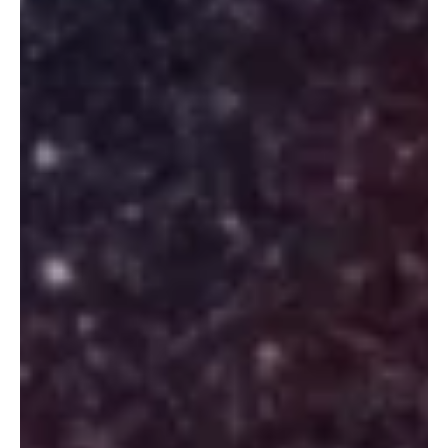
23 jul
3 min de lectura
Mundo
Su restaurante puso hormigas comestibles en el
menú. Ahora podría enfrentar un año de prisión
Este producto de hormigas deshidratadas procedente de Estados
Unidos presuntamente fue utilizado por un restaurante local para
preparar el postre que está en el centro de las
acusaciones.Ministerio de Seguridad de Alimentos y
Medicamentos El dueño de un restaurante con dos estrellas
Michelin en Corea del Sur enfrenta una fuerte multa y hasta un año
de prisión por decorar un postre de sorbete con hormigas. El
problema no es que hubiera insectos en el menú. Más bien, el
asunto