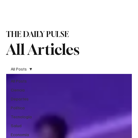
Suscribirme
THE DAILY PULSE
All Articles
All Posts
All Posts
Ciencia
Deportes
Política
Tecnología
Salud
Economía