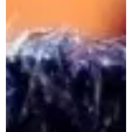
14 jul
4 min de lectura
Ciencia
Astrónomos detectan por primera vez azúcar
en el espacio interestelar
Astrónomos detectaron azúcar natural presente en las
frambuesas en nubes interestelares de polvo y gas cerca del
centro de la galaxia Vía Láctea. El hallazgo, descrito como un
descubrimiento prometedor, demuestra por primera vez que