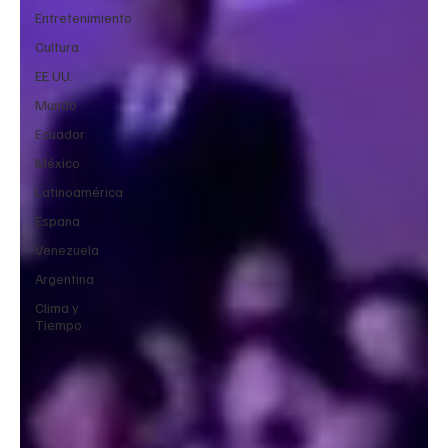
Entretenimiento
Cultura
EE.UU.
Mundo
Ecuador
México
Latinoamérica
Espana
Venezuela
Argentina
Clima y
Tiempo