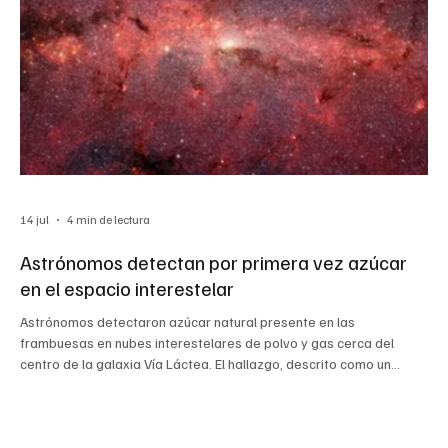
14 jul
4 min de lectura
Astrónomos detectan por primera vez azúcar
en el espacio interestelar
Astrónomos detectaron azúcar natural presente en las
frambuesas en nubes interestelares de polvo y gas cerca del
centro de la galaxia Vía Láctea. El hallazgo, descrito como un
descubrimiento prometedor, demuestra por primera vez que
compuestos fundamentales para la vida pueden formarse en la
vasta región entre las estrellas y alimenta el optimismo de que
otras moléculas importantes para el origen de la vida también