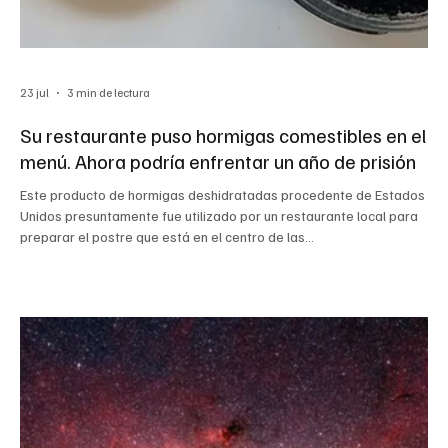
23 jul
3 min de lectura
Su restaurante puso hormigas comestibles en el
menú. Ahora podría enfrentar un año de prisión
Este producto de hormigas deshidratadas procedente de Estados
Unidos presuntamente fue utilizado por un restaurante local para
preparar el postre que está en el centro de las
acusaciones.Ministerio de Seguridad de Alimentos y
Medicamentos El dueño de un restaurante con dos estrellas
Michelin en Corea del Sur enfrenta una fuerte multa y hasta un año
de prisión por decorar un postre de sorbete con hormigas. El
problema no es que hubiera insectos en el menú. Más bien, el
asunto