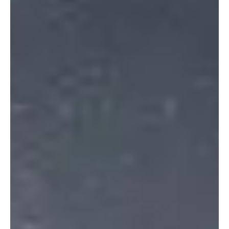
a punto de provocar un gran cambio en gran parte del territorio de
EE.UU.: durante los próximos días, se instalará una ola de calor
récord en el oeste, mientras que un frío invernal regresa al este. La
ola de calor en el oeste dominará los titulares meteorológicos
durante al menos dos semanas a partir de este jueves, ya que es
probable que numerosos lugares establezcan récords históricos
para marzo. El calor de