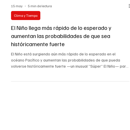
15 may
5 min de lectura
Clima y Tiempo
El Niño llega más rápido de lo esperado y
aumentan las probabilidades de que sea
históricamente fuerte
El Niño está surgiendo aún más rápido de lo esperado en el
océano Pacífico y aumentan las probabilidades de que pueda
volverse históricamente fuerte —un inusual “Súper” El Niño— para
el otoño o el invierno. Esto se desprende de una actualización
recién publicada por el Centro de Predicción Climática de la NOAA,
que indica que hay una probabilidad de 2 de cada 3 de que la
intensidad máxima de El Niño sea fuerte o muy fuerte. El Niño es un
ciclo climático natural que ocurre cua