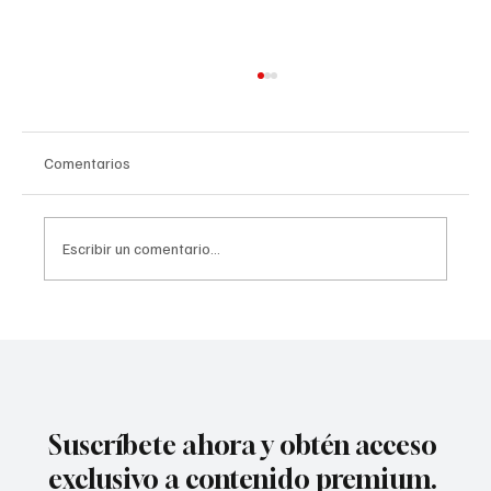
Comentarios
Escribir un comentario...
"¿Qué hemos hecho?": la búsqueda de
respuestas de dos hermanas sobre la
muerte de su madre condujo a un doloroso
arresto
Suscríbete ahora y obtén acceso
exclusivo a contenido premium.