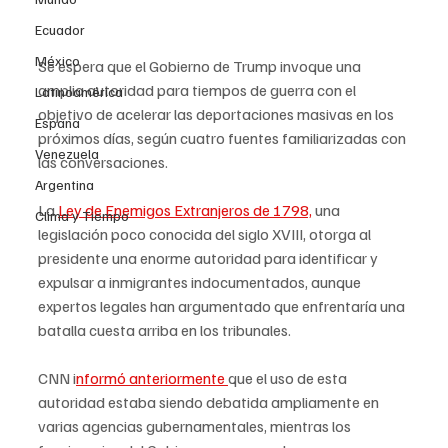
Ecuador
México
Se espera que el Gobierno de Trump invoque una 
amplia autoridad para tiempos de guerra con el 
Latinoamérica
objetivo de acelerar las deportaciones masivas en los 
Espana
próximos días, según cuatro fuentes familiarizadas con 
Venezuela
las conversaciones.
Argentina
La 
Ley de Enemigos Extranjeros de 1798,
 una 
Clima y Tiempo
legislación poco conocida del siglo XVIII, otorga al 
presidente una enorme autoridad para identificar y 
expulsar a inmigrantes indocumentados, aunque 
expertos legales han argumentado que enfrentaría una 
batalla cuesta arriba en los tribunales.
CNN i
nformó anteriormente 
que el uso de esta 
autoridad estaba siendo debatida ampliamente en 
varias agencias gubernamentales, mientras los 