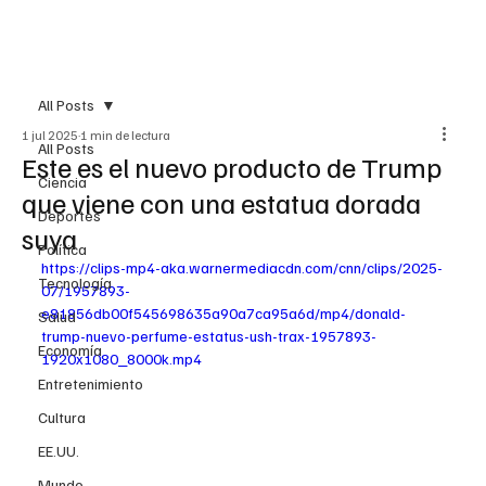
Suscribirme
All Posts
1 jul 2025
1 min de lectura
All Posts
Este es el nuevo producto de Trump
Ciencia
que viene con una estatua dorada
Deportes
suya
Política
https://clips-mp4-aka.warnermediacdn.com/cnn/clips/2025-
Tecnología
07/1957893-
e81856db00f545698635a90a7ca95a6d/mp4/donald-
Salud
trump-nuevo-perfume-estatus-ush-trax-1957893-
Economía
1920x1080_8000k.mp4
Entretenimiento
Cultura
EE.UU.
Mundo