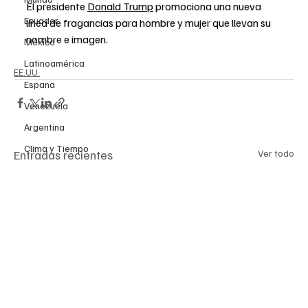
El presidente 
Donald Trump
 promociona una nueva 
Ecuador
línea de fragancias para hombre y mujer que llevan su 
nombre e imagen.
México
Latinoamérica
EE.UU.
Espana
Venezuela
Argentina
Clima y Tiempo
Entradas recientes
Ver todo