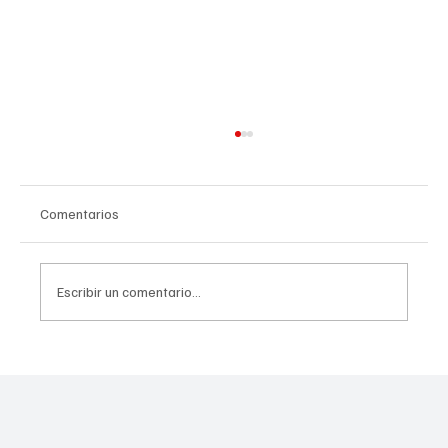
Comentarios
Escribir un comentario...
"¿Qué hemos hecho?": la búsqueda de
respuestas de dos hermanas sobre la
muerte de su madre condujo a un doloroso
arresto