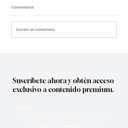
Comentarios
Escribir un comentario...
"¿Qué hemos hecho?": la búsqueda de
respuestas de dos hermanas sobre la
muerte de su madre condujo a un doloroso
arresto
Suscríbete ahora y obtén acceso
exclusivo a contenido premium.
Email
*
Sí, suscríbeme a tu newsletter.