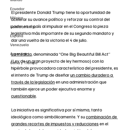
Ecuador
El presidente Donald Trump tiene la oportunidad de 
México
acelerar su avance político y reforzar su control del 
poder en el país al impulsar en el Congreso la pieza 
Latinoamérica
legislativa más importante de su segundo mandato y 
Espana
dar una vuelta de la victoria el 4 de julio.
Venezuela
Argentina
La medida
, denominada “One Big Beautiful Bill Act” 
(Ley de un gran proyecto de ley hermoso) con la 
Clima y Tiempo
hipérbole provocadora característica del presidente, es 
el intento de Trump de diseñar 
un cambio duradero a 
través de la legislación
 en una administración que 
también ejerce un poder ejecutivo enorme y 
cuestionable
.
La iniciativa es significativa por sí misma, tanto 
ideológica como simbólicamente. Y su 
combinación de 
grandes recortes de impuestos y reducciones
 en el 