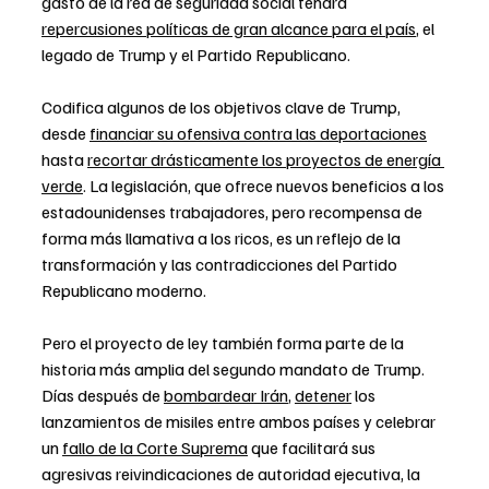
gasto de la red de seguridad social tendrá 
repercusiones políticas de gran alcance para el país
, el 
legado de Trump y el Partido Republicano.
Codifica algunos de los objetivos clave de Trump, 
desde 
financiar su ofensiva contra las deportaciones
hasta 
recortar drásticamente los proyectos de energía 
verde
. La legislación, que ofrece nuevos beneficios a los 
estadounidenses trabajadores, pero recompensa de 
forma más llamativa a los ricos, es un reflejo de la 
transformación y las contradicciones del Partido 
Republicano moderno.
Pero el proyecto de ley también forma parte de la 
historia más amplia del segundo mandato de Trump. 
Días después de 
bombardear Irán
, 
detener
 los 
lanzamientos de misiles entre ambos países y celebrar 
un 
fallo de la Corte Suprema
 que facilitará sus 
agresivas reivindicaciones de autoridad ejecutiva, la 