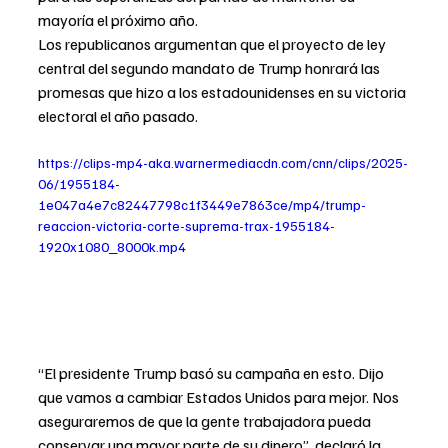
mayoría el próximo año.
Los republicanos argumentan que el proyecto de ley 
central del segundo mandato de Trump honrará las 
promesas que hizo a los estadounidenses en su victoria 
electoral el año pasado.
https://clips-mp4-aka.warnermediacdn.com/cnn/clips/2025-
06/1955184-
1e047a4e7c82447798c1f3449e7863ce/mp4/trump-
reaccion-victoria-corte-suprema-trax-1955184-
1920x1080_8000k.mp4
“El presidente Trump basó su campaña en esto. Dijo 
que vamos a cambiar Estados Unidos para mejor. Nos 
aseguraremos de que la gente trabajadora pueda 
conservar una mayor parte de su dinero”, 
declaró la 