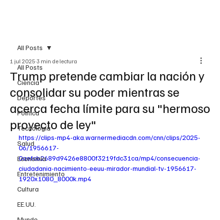
Suscribirme
All Posts
1 jul 2025
3 min de lectura
All Posts
Trump pretende cambiar la nación y
Ciencia
consolidar su poder mientras se
Deportes
acerca fecha límite para su "hermoso
Política
proyecto de ley"
Tecnología
https://clips-mp4-aka.warnermediacdn.com/cnn/clips/2025-
Salud
06/1956617-
0aefcb2689d9426e8800f3219fdc31ca/mp4/consecuencia-
Economía
ciudadania-nacimiento-eeuu-mirador-mundial-tv-1956617-
Entretenimiento
1920x1080_8000k.mp4
Cultura
EE.UU.
Mundo